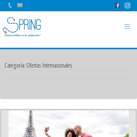
S
P
R
I
N
G
T
O
U
Categoría:
Ofertas Internacionales
R
S
+
T
R
A
V
E
L